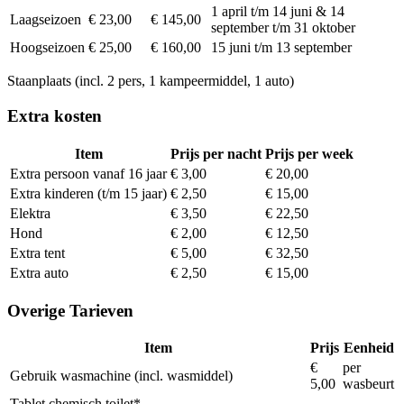
1 april t/m 14 juni & 14
Laagseizoen
€ 23,00
€ 145,00
september t/m 31 oktober
Hoogseizoen
€ 25,00
€ 160,00
15 juni t/m 13 september
Staanplaats (incl. 2 pers, 1 kampeermiddel, 1 auto)
Extra kosten
Item
Prijs per nacht
Prijs per week
Extra persoon vanaf 16 jaar
€ 3,00
€ 20,00
Extra kinderen (t/m 15 jaar)
€ 2,50
€ 15,00
Elektra
€ 3,50
€ 22,50
Hond
€ 2,00
€ 12,50
Extra tent
€ 5,00
€ 32,50
Extra auto
€ 2,50
€ 15,00
Overige Tarieven
Item
Prijs
Eenheid
€
per
Gebruik wasmachine (incl. wasmiddel)
5,00
wasbeurt
Tablet chemisch toilet*